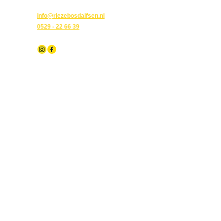
Nieuwbouw
info@riezebosdalfsen.nl
Kozijnen
0529 - 22 66 39
Wij helpen bedrijven
© 2023 Riezebos