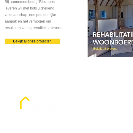
Bij aannemersbedrijf Riezebos
leveren wij met trots uitstekend
vakmanschap, een persoonlijke
aanpak en het vermogen om
resultaten van topkwaliteit te leveren.
Bekijk al onze projecten
Expertises
Goldkampstraat 4
Verbouwen
7722 RN Dalfsen
Verduurzamen